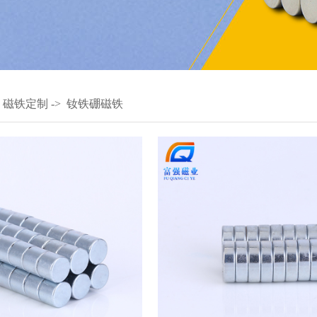
>
磁铁定制
->
钕铁硼磁铁