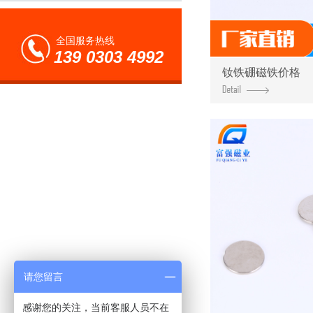
全国服务热线
139 0303 4992
钕铁硼磁铁价格
请您留言
感谢您的关注，当前客服人员不在