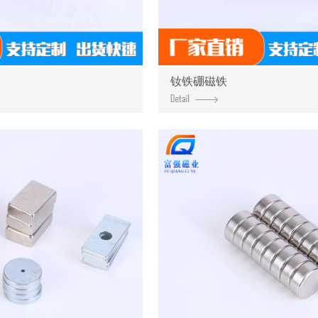
钕铁硼磁铁