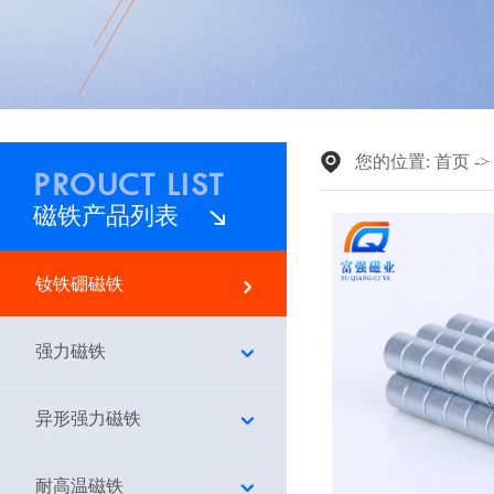
您的位置:
首页
-
PROUCT LIST
磁铁产品列表
钕铁硼磁铁
强力磁铁
异形强力磁铁
耐高温磁铁