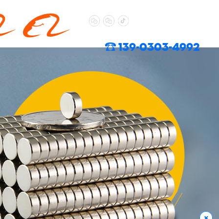
139-0303-4992