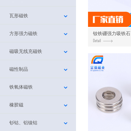
瓦形磁铁
方形强力磁铁
钕铁硼强力吸铁石
磁吸无线充磁铁
磁性制品
铁氧体磁铁
橡胶磁
钐钴、铝镍钴