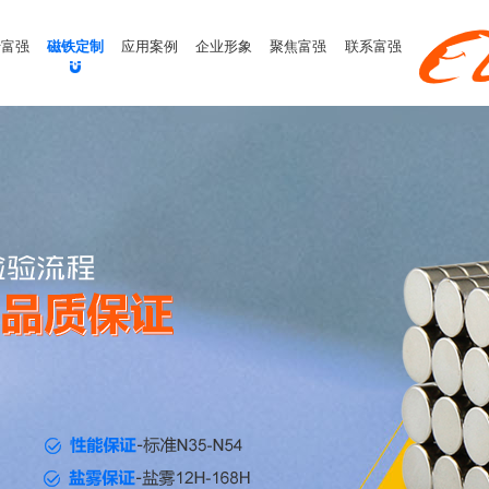
于富强
磁铁定制
应用案例
企业形象
聚焦富强
联系富强