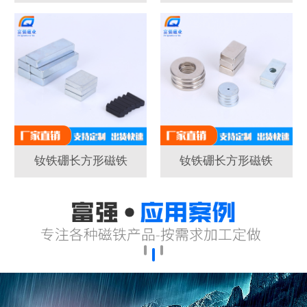
钕铁硼长方形磁铁
钕铁硼长方形磁铁