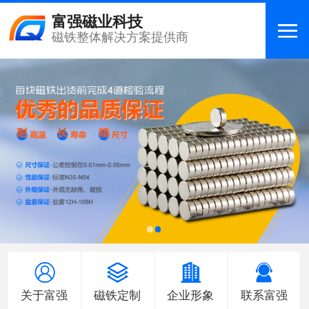
富强磁业科技
磁铁整体解决方案提供商
关于富强
磁铁定制
企业形象
联系富强