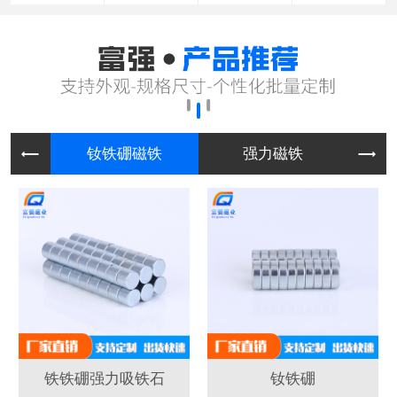
钕铁硼磁
强力磁铁
异
铁铁硼强力吸铁石
钕铁硼