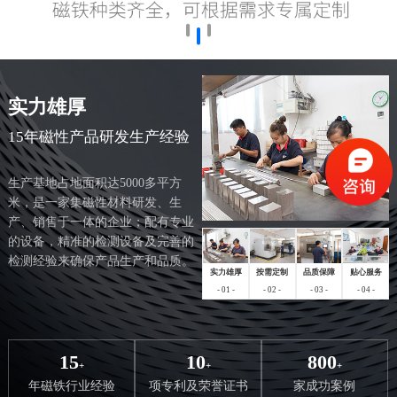
实力雄厚
15年磁性产品研发生产经验
生产基地占地面积达5000多平方
米，是一家集磁性材料研发、生
产、销售于一体的企业；配有专业
的设备，精准的检测设备及完善的
检测经验来确保产品生产和品质。
实力雄厚
按需定制
品质保障
贴心服务
- 01 -
- 02 -
- 03 -
- 04 -
15
10
800
+
+
+
年磁铁行业经验
项专利及荣誉证书
家成功案例