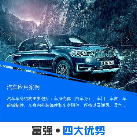
汽车应用案例
汽车车身结构主要包括：车身壳体（白车身）、车门、车窗、车
前钣制件、车身内外装饰件和车身附件、座椅以及通风、暖气、
冷气、空气调节装置等等。在货车和专用汽车上还包括...