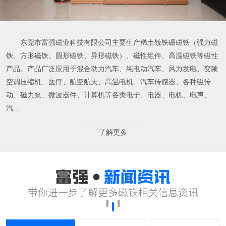
东莞市富强磁业科技有限公司主要生产稀土钕铁硼磁铁（强力磁
铁、方形磁铁、圆形磁铁、异形磁铁）、磁性组件、高温磁铁等磁性
产品。产品广泛应用于混合动力汽车、纯电动汽车、风力发电、变频
空调压缩机、医疗、航空航天、高温电机、汽车传感器、各种磁传
动、磁力泵、微波器件、计算机等各类电子、电器、电机、电声、
汽...
了解更多