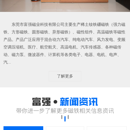
东莞市富强磁业科技有限公司主要生产稀土钕铁硼磁铁（强力磁
铁、方形磁铁、圆形磁铁、异形磁铁）、磁性组件、高温磁铁等磁性
产品。产品广泛应用于混合动力汽车、纯电动汽车、风力发电、变频
空调压缩机、医疗、航空航天、高温电机、汽车传感器、各种磁传
动、磁力泵、微波器件、计算机等各类电子、电器、电机、电声、
汽...
了解更多