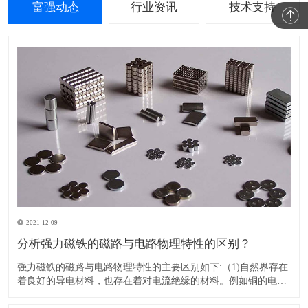
富强动态
行业资讯
技术支持
2021-12-09
分析强力磁铁的磁路与电路物理特性的区别？
​强力磁铁的磁路与电路物理特性的主要区别如下:​（1)自然界存在
着良好的导电材料，也存在着对电流绝缘的材料。例如铜的电阻
率又1. 69×10-2Qmm2/m，而橡胶的电阻率约为其10加倍。但是直
到现在，尚没有发现对磁通绝缘的材料。磁导率最小的铋，其磁