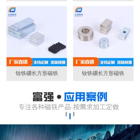
钕铁硼长方形磁铁
钕铁硼长方形磁铁