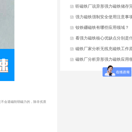
磁铁完整生产流程是什么？
听磁铁厂说异形强力磁铁储存
注意事项是什么？
强力磁铁强制安全使用注意事
什么？
钕铁硼磁铁有哪些应用领域？
看强力磁铁核心优缺点分别是
么？
磁铁厂家分析无线充磁铁工作
是什么？
磁铁厂分析异形强力磁铁应用
有哪些？
是不会退磁削弱磁力的，除非劣质