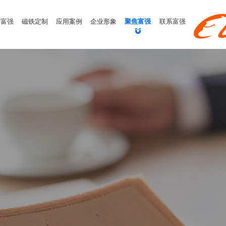
于富强
磁铁定制
应用案例
企业形象
聚焦富强
联系富强
态