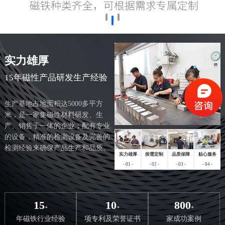
实力雄厚
15年磁性产品研发生产经验
生产基地占地面积达5000多平方
米，是一家集磁性材料研发、生
产、销售于一体的企业；配有专业
的设备，精准的检测设备及完善的
检测经验来确保产品生产和品质。
实力雄厚
按需定制
品质保障
贴心服务
- 01 -
- 02 -
- 03 -
- 04 -
15
10
800
+
+
+
年磁铁行业经验
项专利及荣誉证书
家成功案例