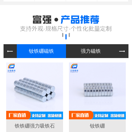
钕铁硼磁
强力磁铁
异
铁铁硼强力吸铁石
钕铁硼