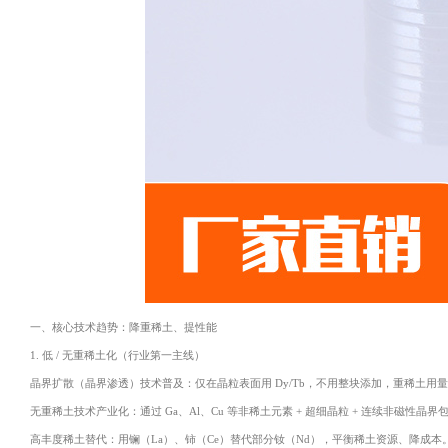
一、核心技术趋势：降重稀土、提性能
1. 低 / 无重稀土化（行业第一主线）
晶界扩散（晶界渗透）技术普及：仅在晶粒表面用 Dy/Tb，不用整块添加，重稀土用量减少 5
无重稀土技术产业化：通过 Ga、Al、Cu 等非稀土元素 + 超细晶粒 + 连续非磁性晶界包覆，实现
高丰度稀土替代：用镧（La）、铈（Ce）替代部分钕（Nd），平衡稀土资源、降成本