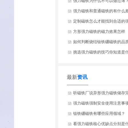
强力磁铁为什么不可以做过薄
强力磁铁和普通磁铁的有什么
别？
定制磁铁怎么才能找到合适的
磁铁厂家
方形强力磁铁的磁力效果怎样
如何判断烧结钕铁硼磁铁的品
劣
挑选强力磁铁的技巧你知道是
吗
最新
资讯
听磁铁厂说异形强力磁铁储存
注意事项是什么？
强力磁铁强制安全使用注意事
什么？
钕铁硼磁铁有哪些应用领域？
看强力磁铁核心优缺点分别是