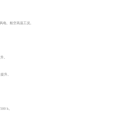
足电机、风电、航空高温工况。
提升。
性提升。
00 h。