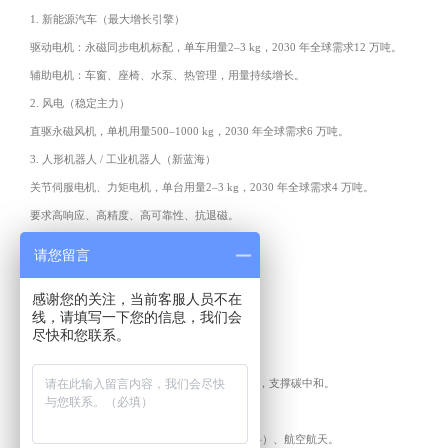
1. 新能源汽车（最大增长引擎）
驱动电机：永磁同步电机标配，单车用量2–3 kg，2030 年全球需求12 万吨。
辅助电机：车窗、座椅、水泵、热管理，用量持续增长。
2. 风电（稳定主力）
直驱永磁风机，单机用量500–1000 kg，2030 年全球需求6 万吨。
3. 人形机器人 / 工业机器人（新蓝海）
关节伺服电机、力矩电机，单台用量2–3 kg，2030 年全球需求4 万吨。
要求高响应、高精度、高可靠性、抗退磁。
4. 消费电子（持续升级）
请您留言
手机：震动马达、摄像头对焦、无线充电
感谢您的关注，当前客服人员不在
TWS 耳机：发声单元、磁吸充电
线，请填写一下您的信息，我们会
电脑 / 家电：硬盘、风扇、压缩机、变频电机。
尽快和您联系。
5. 工业电机（节能刚需）
IE4/IE5 超高效电机、伺服、步进，Hcj≥30 kOe，支撑碳中和。
6. 新兴领域
低空经济（eVTOL）、储能、医疗（MRI、牙科）、航空航天。