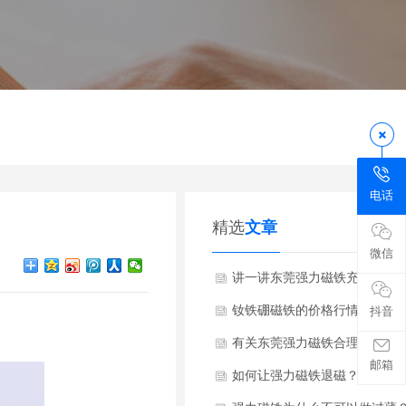
电话
精选
文章
微信
讲一讲东莞强力磁铁充磁小知
钕铁硼磁铁的价格行情趋势须
抖音
明
有关东莞强力磁铁合理的检验
邮箱
如何让强力磁铁退磁？