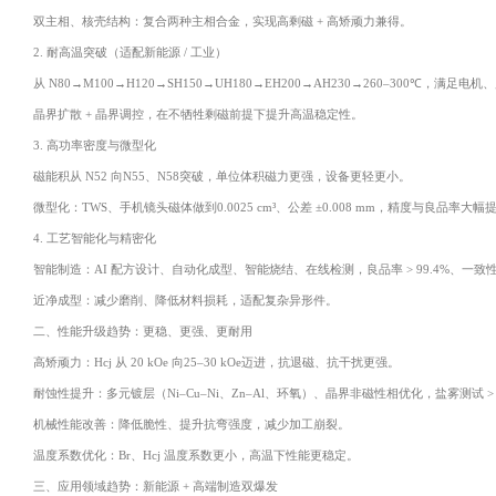
双主相、核壳结构：复合两种主相合金，实现高剩磁 + 高矫顽力兼得。
2. 耐高温突破（适配新能源 / 工业）
从 N80→M100→H120→SH150→UH180→EH200→AH230→260–300℃，满
晶界扩散 + 晶界调控，在不牺牲剩磁前提下提升高温稳定性。
3. 高功率密度与微型化
磁能积从 N52 向N55、N58突破，单位体积磁力更强，设备更轻更小。
微型化：TWS、手机镜头磁体做到0.0025 cm³、公差 ±0.008 mm，精度与良品率大幅
4. 工艺智能化与精密化
智能制造：AI 配方设计、自动化成型、智能烧结、在线检测，良品率 > 99.4%、一致
近净成型：减少磨削、降低材料损耗，适配复杂异形件。
二、性能升级趋势：更稳、更强、更耐用
高矫顽力：Hcj 从 20 kOe 向25–30 kOe迈进，抗退磁、抗干扰更强。
耐蚀性提升：多元镀层（Ni–Cu–Ni、Zn–Al、环氧）、晶界非磁性相优化，盐雾测试 > 5
机械性能改善：降低脆性、提升抗弯强度，减少加工崩裂。
温度系数优化：Br、Hcj 温度系数更小，高温下性能更稳定。
三、应用领域趋势：新能源 + 高端制造双爆发