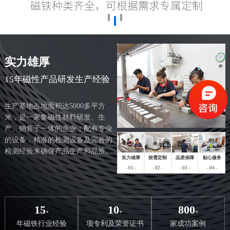
实力雄厚
15年磁性产品研发生产经验
生产基地占地面积达5000多平方
米，是一家集磁性材料研发、生
产、销售于一体的企业；配有专业
的设备，精准的检测设备及完善的
检测经验来确保产品生产和品质。
实力雄厚
按需定制
品质保障
贴心服务
- 01 -
- 02 -
- 03 -
- 04 -
15
10
800
+
+
+
年磁铁行业经验
项专利及荣誉证书
家成功案例