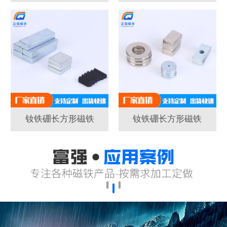
钕铁硼长方形磁铁
钕铁硼长方形磁铁