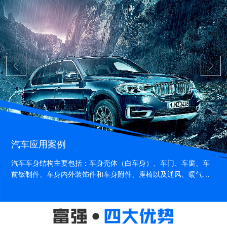
汽车应用案例
汽车车身结构主要包括：车身壳体（白车身）、车门、车窗、车
前钣制件、车身内外装饰件和车身附件、座椅以及通风、暖气、
冷气、空气调节装置等等。在货车和专用汽车上还包括...