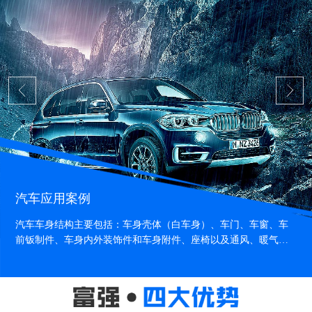
汽车应用案例
汽车车身结构主要包括：车身壳体（白车身）、车门、车窗、车
前钣制件、车身内外装饰件和车身附件、座椅以及通风、暖气、
冷气、空气调节装置等等。在货车和专用汽车上还包括...