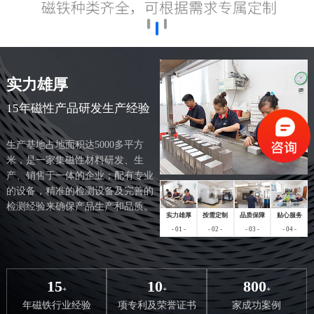
实力雄厚
15年磁性产品研发生产经验
生产基地占地面积达5000多平方
米，是一家集磁性材料研发、生
产、销售于一体的企业；配有专业
的设备，精准的检测设备及完善的
检测经验来确保产品生产和品质。
实力雄厚
按需定制
品质保障
贴心服务
- 01 -
- 02 -
- 03 -
- 04 -
15
10
800
+
+
+
年磁铁行业经验
项专利及荣誉证书
家成功案例