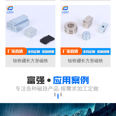
钕铁硼长方形磁铁
钕铁硼长方形磁铁