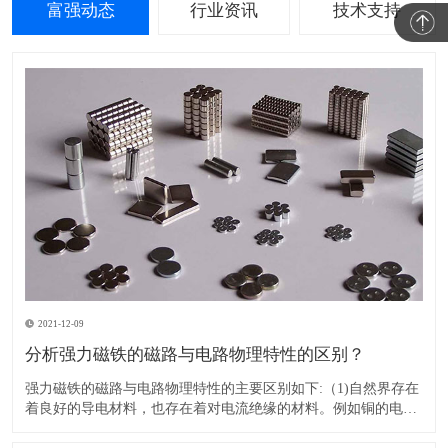
富强动态
行业资讯
技术支持
2021-12-09
分析强力磁铁的磁路与电路物理特性的区别？
​强力磁铁的磁路与电路物理特性的主要区别如下:​（1)自然界存在
着良好的导电材料，也存在着对电流绝缘的材料。例如铜的电阻
率又1. 69×10-2Qmm2/m，而橡胶的电阻率约为其10加倍。但是直
到现在，尚没有发现对磁通绝缘的材料。磁导率最小的铋，其磁