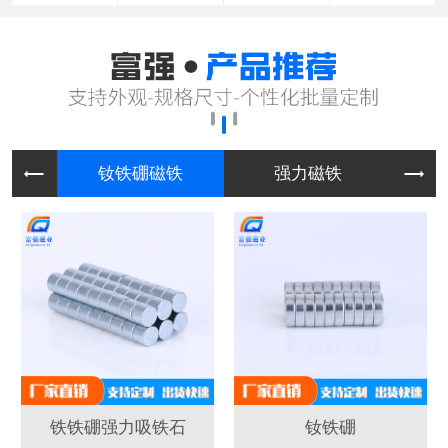
钕铁硼磁
强力磁铁
异
铁铁硼强力吸铁石
钕铁硼