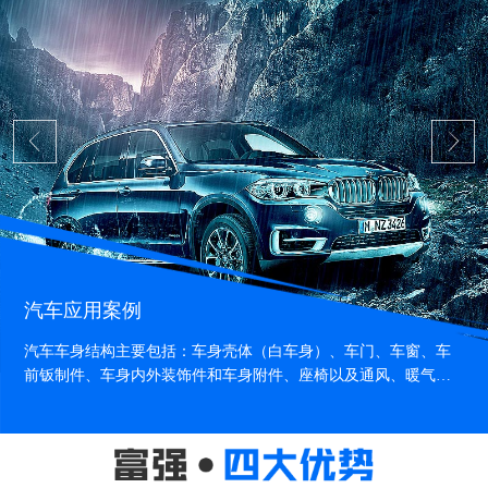
汽车应用案例
汽车车身结构主要包括：车身壳体（白车身）、车门、车窗、车
前钣制件、车身内外装饰件和车身附件、座椅以及通风、暖气、
冷气、空气调节装置等等。在货车和专用汽车上还包括...